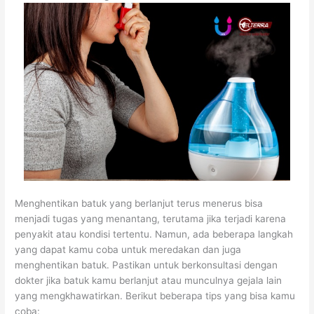
Menghentikan batuk yang berlanjut terus menerus bisa
menjadi tugas yang menantang, terutama jika terjadi karena
penyakit atau kondisi tertentu. Namun, ada beberapa langkah
yang dapat kamu coba untuk meredakan dan juga
menghentikan batuk. Pastikan untuk berkonsultasi dengan
dokter jika batuk kamu berlanjut atau munculnya gejala lain
yang mengkhawatirkan. Berikut beberapa tips yang bisa kamu
coba: