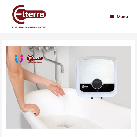
Lewati
ke
Menu
konten