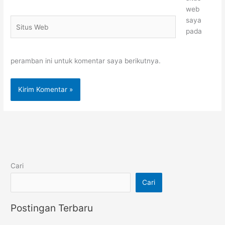
web
saya
Situs
pada
Web
peramban ini untuk komentar saya berikutnya.
Cari
Cari
Postingan Terbaru