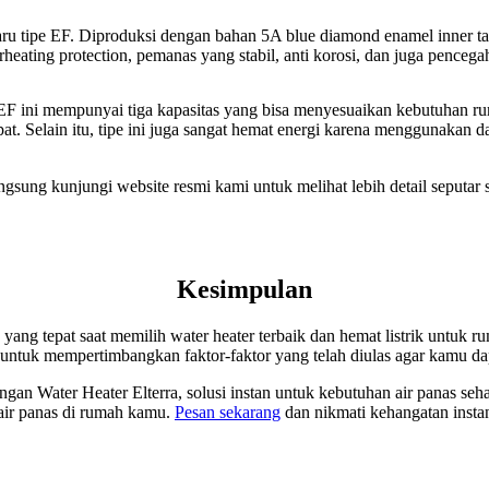
baru tipe EF. Diproduksi dengan bahan 5A blue diamond enamel inner 
heating protection, pemanas yang stabil, anti korosi, dan juga pencegah
EF ini mempunyai tiga kapasitas yang bisa menyesuaikan kebutuhan ru
elain itu, tipe ini juga sangat hemat energi karena menggunakan daya 
langsung kunjungi website resmi kami untuk melihat lebih detail seputa
Kesimpulan
ang tepat saat memilih water heater terbaik dan hemat listrik untuk 
kan untuk mempertimbangkan faktor-faktor yang telah diulas agar kamu 
n Water Heater Elterra, solusi instan untuk kebutuhan air panas seha
air panas di rumah kamu.
Pesan sekarang
dan nikmati kehangatan instan