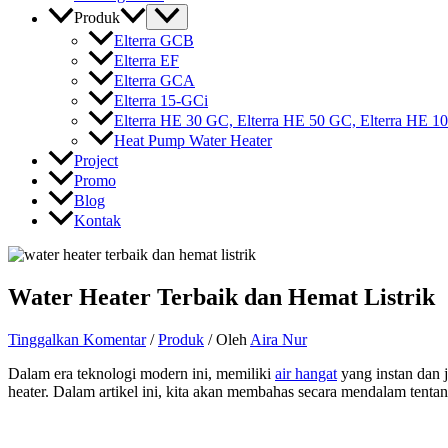
Produk
Elterra GCB
Elterra EF
Elterra GCA
Elterra 15-GCi
Elterra HE 30 GC, Elterra HE 50 GC, Elterra HE 
Heat Pump Water Heater
Project
Promo
Blog
Kontak
Water Heater Terbaik dan Hemat Listrik
Tinggalkan Komentar
/
Produk
/ Oleh
Aira Nur
Dalam era teknologi modern ini, memiliki
air hangat
yang instan dan 
heater. Dalam artikel ini, kita akan membahas secara mendalam tentang