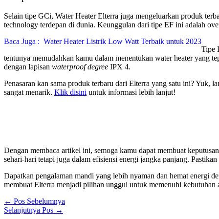
Selain tipe GCi, Water Heater Elterra juga mengeluarkan produk ter
technology terdepan di dunia. Keunggulan dari tipe EF ini adalah over
Baca Juga :
Water Heater Listrik Low Watt Terbaik untuk 2023
Tipe 
tentunya memudahkan kamu dalam menentukan water heater yang tepat. S
dengan lapisan
waterproof degree
IPX 4.
Penasaran kan sama produk terbaru dari Elterra yang satu ini? Yuk, 
sangat menarik.
Klik disini
untuk informasi lebih lanjut!
Dengan membaca artikel ini, semoga kamu dapat membuat keputusan y
sehari-hari tetapi juga dalam efisiensi energi jangka panjang. Pasti
Dapatkan pengalaman mandi yang lebih nyaman dan hemat energi denga
membuat Elterra menjadi pilihan unggul untuk memenuhi kebutuhan 
←
Pos Sebelumnya
Selanjutnya Pos
→